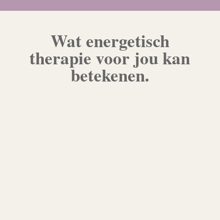
Wat energetisch
therapie voor jou kan
betekenen.
Trauma's verwerken – Oude pijn
loslaten die je gevangen houdt
Onrust en angst verminderen – Leren
ademhalen en gronden wanneer
paniek opkomt