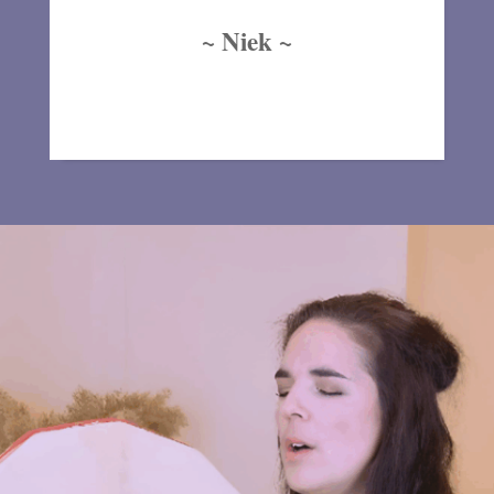
~ Niek ~