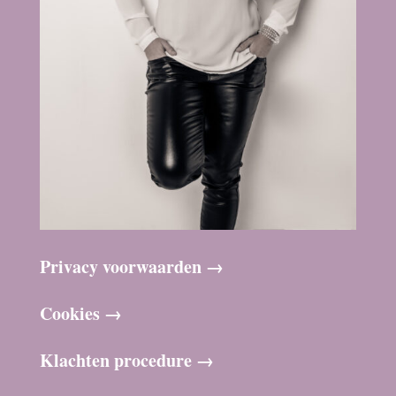
Privacy voorwaarden →
Cookies →
Klachten procedure →