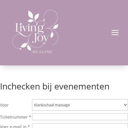
a
Inchecken bij evenementen
Voor
Ticketnummer *
Voer e-mail in *