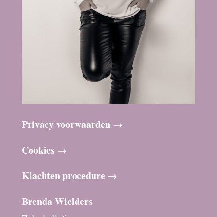
Privacy voorwaarden →
Cookies →
Klachten procedure →
Brenda Wielders