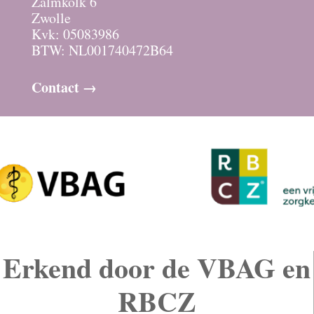
Zalmkolk 6
Zwolle
Kvk: 05083986
BTW: NL001740472B64
Contact →
Erkend door de VBAG en
RBCZ