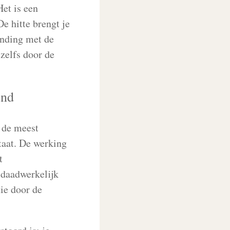
et is een
De hitte brengt je
binding met de
 zelfs door de
end
 de meest
taat. De werking
t
 daadwerkelijk
ie door de