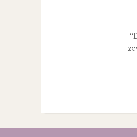
“D
zo